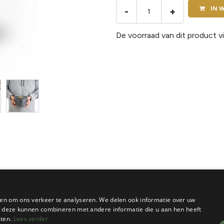
IN
W
-
+
De voorraad van dit product vi
en om ons verkeer te analyseren. We delen ook informatie over uw
ie deze kunnen combineren met andere informatie die u aan hen heeft
sten.
Lees verder