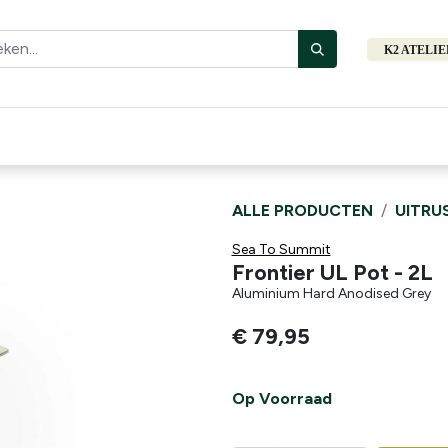
K2 ATELI
Fiets
Bibliotheek
Merken
Cadeautips
Hers
ALLE PRODUCTEN
UITRU
Sea To Summit
Frontier UL Pot - 2L
Aluminium Hard Anodised Grey
€
79,95
Op Voorraad