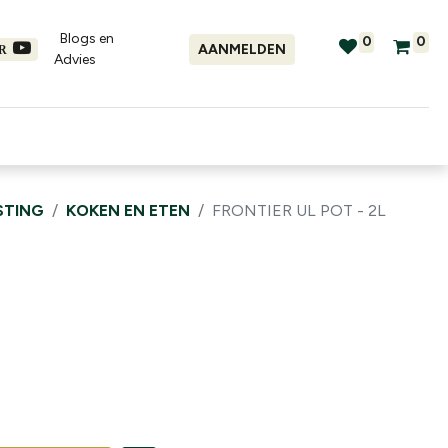
Blogs en
0
0
AANMELDEN
ER
Advies​
tellingen
Verhuur
Promo's
STING
KOKEN EN ETEN
FRONTIER UL POT - 2L