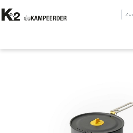
Kleding
Schoenen
Klimmen
Tenten
Uitrusting