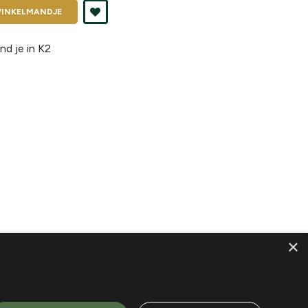
INKELMANDJE
nd je in
K2
×