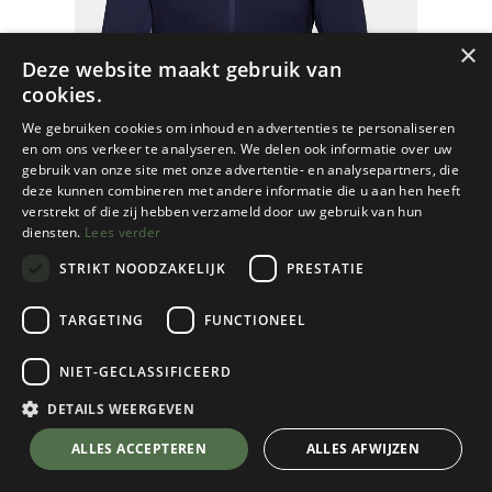
×
Deze website maakt gebruik van
cookies.
We gebruiken cookies om inhoud en advertenties te personaliseren
en om ons verkeer te analyseren. We delen ook informatie over uw
gebruik van onze site met onze advertentie- en analysepartners, die
deze kunnen combineren met andere informatie die u aan hen heeft
verstrekt of die zij hebben verzameld door uw gebruik van hun
diensten.
Lees verder
STRIKT NOODZAKELIJK
PRESTATIE
TARGETING
FUNCTIONEEL
NIET-GECLASSIFICEERD
Mammut
Aconcagua Light ML Jacket Women
DETAILS WEERGEVEN
Marine
💬 Stel je vraag over dit product via WhatsApp
ALLES ACCEPTEREN
ALLES AFWIJZEN
Kies een maat