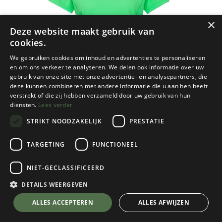
×
Deze website maakt gebruik van
cookies.
We gebruiken cookies om inhoud en advertenties te personaliseren
en om ons verkeer te analyseren. We delen ook informatie over uw
gebruik van onze site met onze advertentie- en analysepartners, die
deze kunnen combineren met andere informatie die u aan hen heeft
verstrekt of die zij hebben verzameld door uw gebruik van hun
diensten.
Lees verder
STRIKT NOODZAKELIJK
PRESTATIE
TARGETING
FUNCTIONEEL
NIET-GECLASSIFICEERD
Mammut
Aenergy FL T-Shirt Women
DETAILS WEERGEVEN
Aurora
💬 Stel je vraag over dit product via WhatsApp
ALLES ACCEPTEREN
ALLES AFWIJZEN
Kies een maat