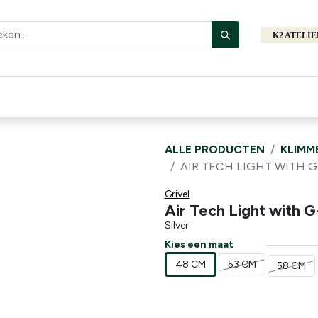
K2 ATELI
Fiets
Bibliotheek
Merken
Cadeautips
Hers
ALLE PRODUCTEN
KLIMM
AIR TECH LIGHT WITH G
Grivel
Air Tech Light with G
Silver
Kies een maat
48 CM
53 CM
58 CM