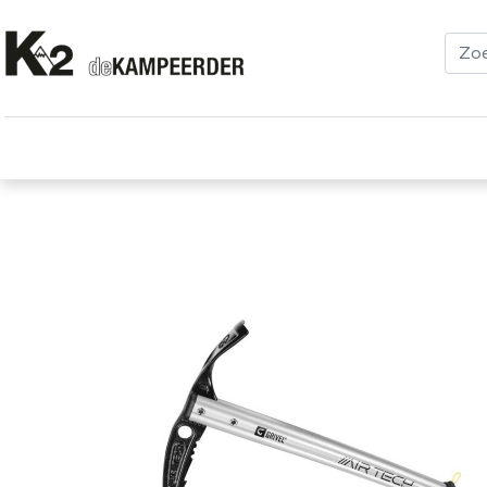
Kleding
Schoenen
Klimmen
Tenten
Uitrusting