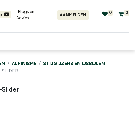
Blogs en
0
0
AANMELDEN
ER
Advies​
tellingen
Verhuur
Promo's
EN
ALPINISME
STIJGIJZERS EN IJSBIJLEN
-SLIDER
-Slider