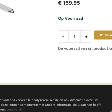
€
159,95
Op Voorraad
IN
W
-
+
De voorraad van dit product vi
en om ons verkeer te analyseren. We delen ook informatie over uw
ie deze kunnen combineren met andere informatie die u aan hen heeft
sten.
Lees verder