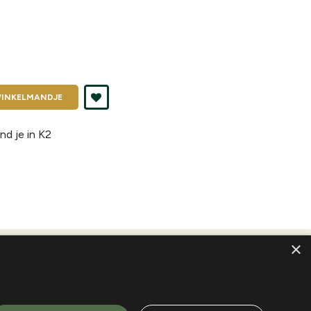
INKELMANDJE
nd je in
K2
×