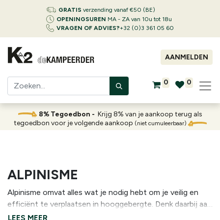
GRATIS
verzending vanaf €50 (BE)
OPENINGSUREN
MA - ZA van 10u tot 18u
VRAGEN OF ADVIES?
+32 (0)3 361 05 60
AANMELDEN
0
0
8% Tegoedbon -
Krijg 8% van je aankoop terug als
tegoedbon voor je volgende aankoop
(niet cumuleerbaar)
ALPINISME
Alpinisme omvat alles wat je nodig hebt om je veilig en
efficiënt te verplaatsen in hooggebergte. Denk daarbij aan
stijgijzers, ijsbijlen, helmen, gordels, karabiners en ander