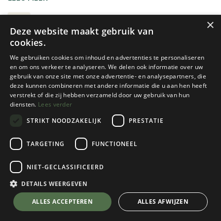
technisch materiaal. Welke uitrusting je precies nodig
hebt, hangt sterk af van het terrein, de hoogte en de
ALPINISME
×
Deze website maakt gebruik van
moeilijkheidsgraad van je tocht.
cookies.
Voor een klassieke gletsjertocht volstaat vaak
We gebruiken cookies om inhoud en advertenties te personaliseren
eenvoudiger materiaal, terwijl technisch alpinisme of
en om ons verkeer te analyseren. We delen ook informatie over uw
gebruik van onze site met onze advertentie- en analysepartners, die
ijsklimmen specifiekere en robuustere uitrusting vraagt.
deze kunnen combineren met andere informatie die u aan hen heeft
Let daarom niet alleen op het gewicht, maar ook op de
verstrekt of die zij hebben verzameld door uw gebruik van hun
compatibiliteit, het gebruiksgemak en de
diensten.
Lees verder
veiligheidsnormen. Goed materiaal is belangrijk, maar een
STRIKT NOODZAKELIJK
PRESTATIE
degelijke opleiding en voldoende ervaring zijn minstens
even noodzakelijk.
Grivel
Blue Ice
TARGETING
FUNCTIONEEL
AIR TECH EVO T
AERO LITE ICE SCREW
Graag nog meer informatie
NIET-GECLASSIFICEERD
1 color(s) available
1 color(s) available
ALPIENE UITRUSTING KEUZEGIDS
€
169,95
€
84,95
DETAILS WEERGEVEN
ALLES ACCEPTEREN
ALLES AFWIJZEN