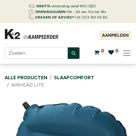
GRATIS
verzending vanaf €50 (BE)
OPENINGSUREN
MA - ZA van 10u tot 18u
VRAGEN OF ADVIES?
+32 (0)3 361 05 60
AANMELDEN
0
0
ALLE PRODUCTEN
SLAAPCOMFORT
AIRHEAD LITE