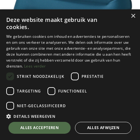
×
Deze website maakt gebruik van
cookies.
We gebruiken cookies om inhoud en advertenties te personaliseren
en om ons verkeer te analyseren. We delen ook informatie over uw
gebruik van onze site met onze advertentie- en analysepartners, die
deze kunnen combineren met andere informatie die u aan hen heeft
verstrekt of die zij hebben verzameld door uw gebruik van hun
diensten.
Lees verder
STRIKT NOODZAKELIJK
PRESTATIE
TARGETING
FUNCTIONEEL
NIET-GECLASSIFICEERD
Thermarest
Airhead Lite
DETAILS WEERGEVEN
Deep Pacific I
💬 Stel je vraag over dit product via WhatsApp
ALLES ACCEPTEREN
ALLES AFWIJZEN
Kies een maat