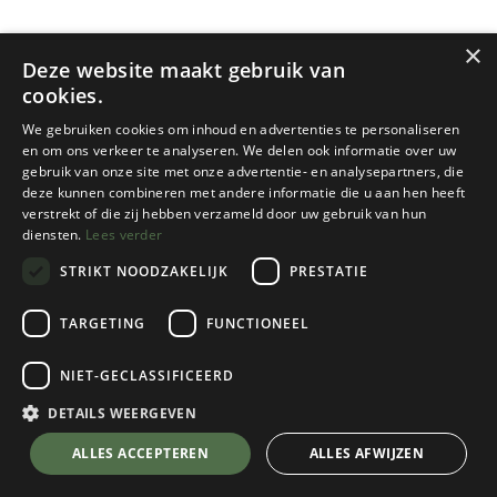
×
Deze website maakt gebruik van
cookies.
We gebruiken cookies om inhoud en advertenties te personaliseren
en om ons verkeer te analyseren. We delen ook informatie over uw
gebruik van onze site met onze advertentie- en analysepartners, die
deze kunnen combineren met andere informatie die u aan hen heeft
Sea To Summit
Sea To Summit
verstrekt of die zij hebben verzameld door uw gebruik van hun
diensten.
Lees verder
AEROS PREMIUM PILLOW
AEROS PREMIUM PILLOW
STRIKT NOODZAKELIJK
PRESTATIE
4 color(s) available
4 color(s) available
€
44,95
€
44,95
TARGETING
FUNCTIONEEL
NIET-GECLASSIFICEERD
DETAILS WEERGEVEN
ALLES ACCEPTEREN
ALLES AFWIJZEN