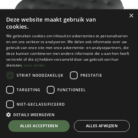
×
Deze website maakt gebruik van
cookies.
We gebruiken cookies om inhoud en advertenties te personaliseren
en om ons verkeer te analyseren. We delen ook informatie over uw
gebruik van onze site met onze advertentie- en analysepartners, die
deze kunnen combineren met andere informatie die u aan hen heeft
verstrekt of die zij hebben verzameld door uw gebruik van hun
diensten.
Lees verder
STRIKT NOODZAKELIJK
PRESTATIE
TARGETING
FUNCTIONEEL
NIET-GECLASSIFICEERD
Sea to Summit
Aeros Ultralight Pillow Deluxe
DETAILS WEERGEVEN
Grey
💬 Stel je vraag over dit product via WhatsApp
ALLES ACCEPTEREN
ALLES AFWIJZEN
Kies een kleur
Grey