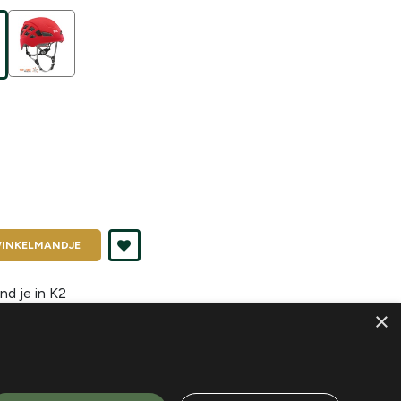
INKELMANDJE
nd je in
K2
×