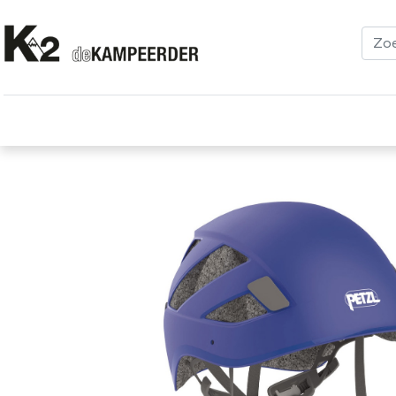
Kleding
Schoenen
Klimmen
Tenten
Uitrusting