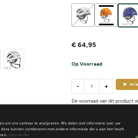
€
64,95
Op Voorraad
IN
W
-
+
De voorraad van dit product vi
en om ons verkeer te analyseren. We delen ook informatie over uw
ie deze kunnen combineren met andere informatie die u aan hen heeft
sten.
Lees verder