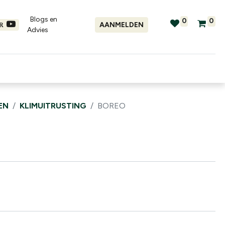
Blogs en
0
0
AANMELDEN
ER
Advies​
tellingen
Verhuur
Promo's
EN
KLIMUITRUSTING
BOREO