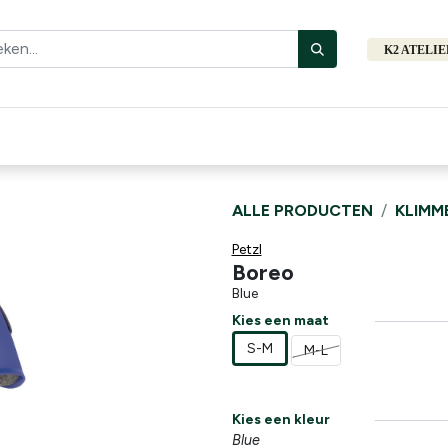
K2 ATELI
Fiets
Bibliotheek
Merken
Cadeautips
Hers
ALLE PRODUCTEN
KLIMM
Petzl
Boreo
Blue
Kies een maat
S-M
M-L
Kies een kleur
Blue