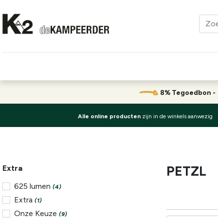
Kleding
Schoenen
Klimmen
Tenten
Uitrusting
8% Tegoedbon 
Alle online producten
zijn in de winkels aanwezig
PETZL
Extra
625 lumen
(4)
Extra
(1)
Onze Keuze
(9)