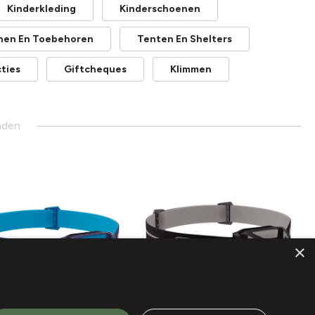
Kinderkleding
Kinderschoenen
nen En Toebehoren
Tenten En Shelters
ties
Giftcheques
Klimmen
nden
×