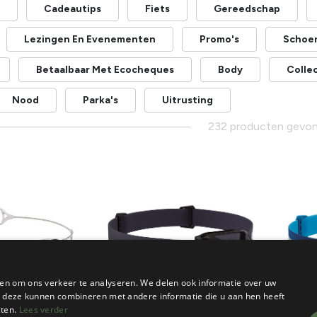
Cadeautips
Fiets
Gereedschap
Lezingen En Evenementen
Promo's
Schoe
Betaalbaar Met Ecocheques
Body
Collec
Nood
Parka's
Uitrusting
232 producten gevo
en om ons verkeer te analyseren. We delen ook informatie over uw
ie deze kunnen combineren met andere informatie die u aan hen heeft
sten.
Lees verder