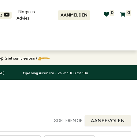
Blogs en
0
0
AANMELDEN
ER
Advies​
tellingen
Verhuur
Promo's
oop
(niet cumuleerbaar)
BE)
Openingsuren
Ma - Za van 10u tot 18u
AANBEVOLEN
SORTEREN OP: