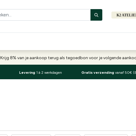
K2 ATELI
Fiets
Bibliotheek
Merken
Cadeautips
Hers
-
Krijg 8% van je aankoop terug als tegoedbon voor je volgende aank
Levering
1 à 2 werkdagen
Gratis verzending
vanaf 50€ (