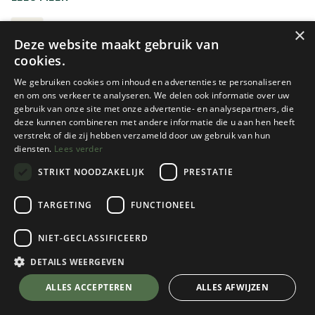
dan niet afritsbaar, tot winddicht of zelfs waterdicht, al
dan niet gevoerd.
BROEKEN
×
Deze website maakt gebruik van
cookies.
We gebruiken cookies om inhoud en advertenties te personaliseren
en om ons verkeer te analyseren. We delen ook informatie over uw
gebruik van onze site met onze advertentie- en analysepartners, die
deze kunnen combineren met andere informatie die u aan hen heeft
verstrekt of die zij hebben verzameld door uw gebruik van hun
diensten.
Lees verder
STRIKT NOODZAKELIJK
PRESTATIE
Nieuw!
Patagonia
Fjallraven
TARGETING
FUNCTIONEEL
MEN'S ALTVIA ALPINE PANTS
VIDDA PRO VENTILATED
TROUSERS HEREN
NIET-GECLASSIFICEERD
2 color(s) available
5 color(s) available
DETAILS WEERGEVEN
€
159,95
€
219,95
ALLES ACCEPTEREN
ALLES AFWIJZEN