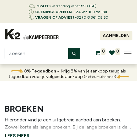
GRATIS
verzending vanaf €50 (BE)
OPENINGSUREN
MA - ZA van 10u tot 18u
VRAGEN OF ADVIES?
+32 (0)3 361 05 60
AANMELDEN
0
0
8% Tegoedbon -
Krijg 8% van je aankoop terug als
tegoedbon voor je volgende aankoop
(niet cumuleerbaar)
BROEKEN
Hieronder vind je een uitgebreid aanbod aan broeken.
Zowel korte als lange broeken. Bij de lange broeken is de
variatie het grootst. Van lichtgewicht en sneldrogend, al