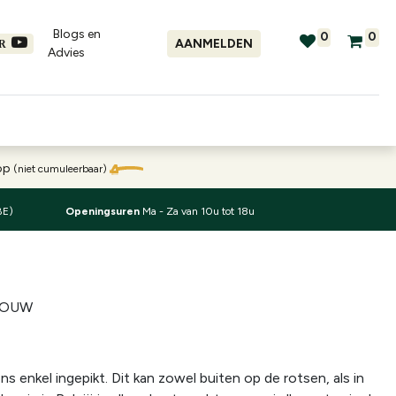
Blogs en
0
0
AANMELDEN
ER
Advies​
tellingen
Verhuur
Promo's
oop
(niet cumuleerbaar)
BE)
Openingsuren
Ma - Za van 10u tot 18u
TOUW
 enkel ingepikt. Dit kan zowel buiten op de rotsen, als in