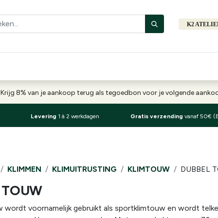
K2 ATELI
Fiets
Bibliotheek
Merken
Cadeautips
Hers
-
Krijg 8% van je aankoop terug als tegoedbon voor je volgende aank
Levering
1 à 2 werkdagen
Gratis verzending
vanaf 50€ (
KLIMMEN
KLIMUITRUSTING
KLIMTOUW
DUBBEL 
 TOUW
 wordt voornamelijk gebruikt als sportklimtouw en wordt telkens