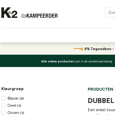
Kleding
Schoenen
Klimmen
Tenten
Uitrusting
8% Tegoedbon 
Alle online producten
zijn in de winkels aanwezig
Kleurgroep
PRODUCTEN
Blauw
DUBBEL
(3)
Geel
(1)
Een enkel touw
Groen
(1)