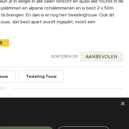
e in België in alle zalen terecht en quasi alle routes in de
ijsklimmen en alpiene rotsklimmenen en is best 2 x 50m
n te brengen. En dan is er nog het tweelingtouw. Ook dit
touw, dat best apart wordt ingepikt, moet een
S
AANBEVOLEN
SORTEREN OP:
Touw
Tweeling Touw
den
×