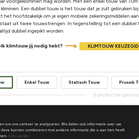
aar voorgeklommen mag worden. Met een enkel touw van 70m kun j
limmen. Een dubbel touw is het touw dat je zult gebruiken bij 
ikt het hoofdzakelijk om je eigen mobiele zekeringsmiddelen aa
taat uit twee touwstrengen. In tegenstelling tot een dubbel 
ltijd dubbel ingepikt worden.
lk klimtouw jij nodig hebt?
KLIMTOUW KEUZEGID
uw
Enkel Touw
Statisch Touw
Prussik 
6 producten gevon
en om ons verkeer te analyseren. We delen ook informatie over uw
ie deze kunnen combineren met andere informatie die u aan hen heeft
sten.
Lees verder