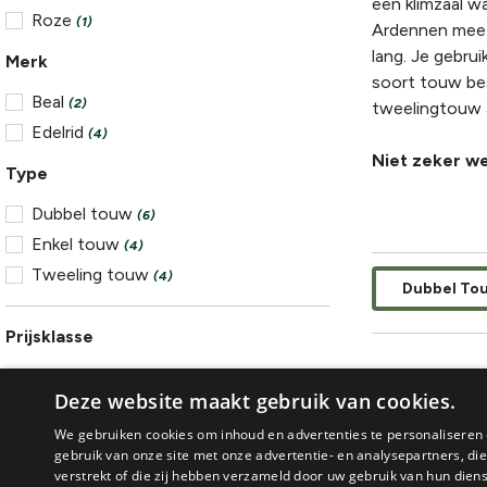
een klimzaal w
Roze
(1)
Ardennen mee k
lang. Je gebru
Merk
soort touw bes
Beal
(2)
tweelingtouw a
Edelrid
(4)
Niet zeker we
Type
Dubbel touw
(6)
Enkel touw
(4)
Tweeling touw
(4)
Dubbel To
Prijsklasse
€ 174,95
€ 249,95
Deze website maakt gebruik van cookies.
We gebruiken cookies om inhoud en advertenties te personaliseren 
gebruik van onze site met onze advertentie- en analysepartners, d
verstrekt of die zij hebben verzameld door uw gebruik van hun dien