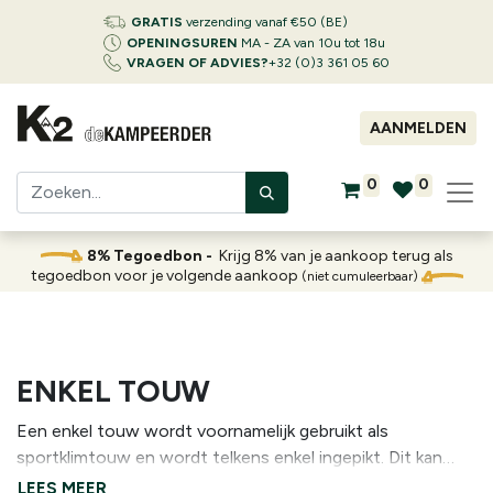
GRATIS
verzending vanaf €50 (BE)
OPENINGSUREN
MA - ZA van 10u tot 18u
VRAGEN OF ADVIES?
+32 (0)3 361 05 60
AANMELDEN
0
0
8% Tegoedbon -
Krijg 8% van je aankoop terug als
tegoedbon voor je volgende aankoop
(niet cumuleerbaar)
ENKEL TOUW
Een enkel touw wordt voornamelijk gebruikt als
sportklimtouw en wordt telkens enkel ingepikt. Dit kan
zowel buiten op de rotsen, als in een klimzaal waar