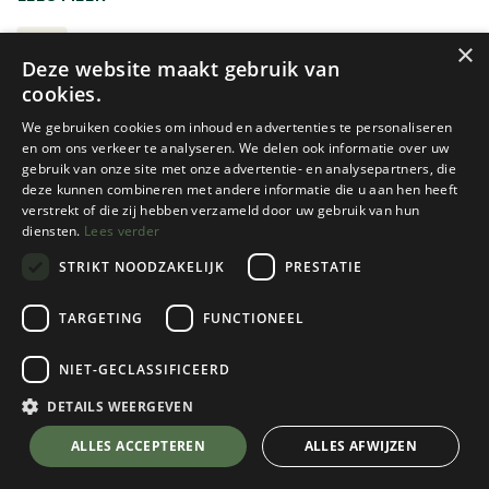
aan je gordel te hangen tijdens een multipitch beklimming,
maar ook om lintjes rond je borstkas te hangen. Enkele
SNAPPERS
×
Deze website maakt gebruik van
van deze snappers meenemen tijdens een avontuurlijke
cookies.
tocht kan nooit geen kwaad.
We gebruiken cookies om inhoud en advertenties te personaliseren
en om ons verkeer te analyseren. We delen ook informatie over uw
gebruik van onze site met onze advertentie- en analysepartners, die
deze kunnen combineren met andere informatie die u aan hen heeft
verstrekt of die zij hebben verzameld door uw gebruik van hun
diensten.
Lees verder
STRIKT NOODZAKELIJK
PRESTATIE
NiteIze
Ocun
TARGETING
FUNCTIONEEL
S-BINER 360
MINI HEX (1 STUK)
NIET-GECLASSIFICEERD
1 color(s) available
1 color(s) available
€
12,95
€
4,50
DETAILS WEERGEVEN
ALLES ACCEPTEREN
ALLES AFWIJZEN