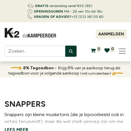
GRATIS
verzending vanaf €50 (BE)
OPENINGSUREN
MA - ZA van 10u tot 18u
VRAGEN OF ADVIES?
+32 (0)3 361 05 60
AANMELDEN
0
0
8% Tegoedbon -
Krijg 8% van je aankoop terug als
tegoedbon voor je volgende aankoop
(niet cumuleerbaar)
SNAPPERS
Snappers zijn kleine musketons (die je bijvoorbeeld ook in
setjes terugvindt), maar die wel sterk genoeg zijn om mee
te klimmen. Zeer handig om bijvoorbeeld je schoenen mee