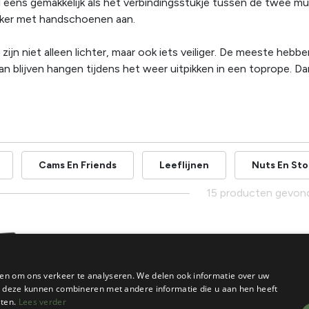
al eens gemakkelijk als het verbindingsstukje tussen de twee mu
eker met handschoenen aan.
zijn niet alleen lichter, maar ook iets veiliger. De meeste heb
kan blijven hangen tijdens het weer uitpikken in een toprope. D
Cams En Friends
Leeflijnen
Nuts En St
15 producten gevon
en om ons verkeer te analyseren. We delen ook informatie over uw
ie deze kunnen combineren met andere informatie die u aan hen heeft
sten.
Lees verder