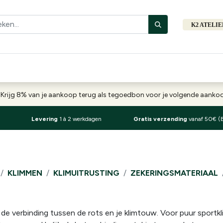
K2 ATELI
Fiets
Bibliotheek
Merken
Cadeautips
Hers
-
Krijg 8% van je aankoop terug als tegoedbon voor je volgende aank
Levering
1 à 2 werkdagen
Gratis verzending
vanaf 50€ (
KLIMMEN
KLIMUITRUSTING
ZEKERINGSMATERIAAL
de verbinding tussen de rots en je klimtouw. Voor puur sportkl