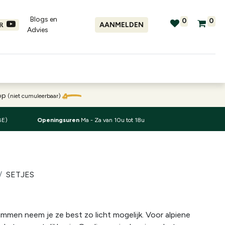
Blogs en
0
0
AANMELDEN
ER
Advies​
tellingen
Verhuur
Promo's
oop
(niet cumuleerbaar)
BE)
Openingsuren
Ma - Za van 10u tot 18u
SETJES
immen neem je ze best zo licht mogelijk. Voor alpiene