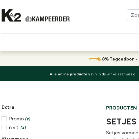
Kleding
Schoenen
Klimmen
Tenten
Uitrusting
8% Tegoedbon 
Alle online producten
zijn in de winkels aanwezig
Extra
PRODUCTEN
Promo
SETJES
(2)
n.v.t.
(4)
Setjes vormen 