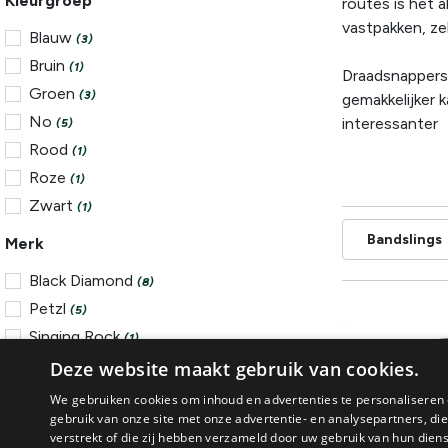
Kleurgroep
routes is het 
vastpakken, z
Blauw
(3)
Bruin
(1)
Draadsnappers 
Groen
(3)
gemakkelijker 
No
interessanter
(5)
Rood
(1)
Roze
(1)
Zwart
(1)
Bandslings
Merk
Black Diamond
(8)
Petzl
(5)
Singing Rock
(1)
WildCountry
Deze website maakt gebruik van cookies.
(1)
We gebruiken cookies om inhoud en advertenties te personaliseren 
gebruik van onze site met onze advertentie- en analysepartners, d
Prijsklasse
verstrekt of die zij hebben verzameld door uw gebruik van hun dien