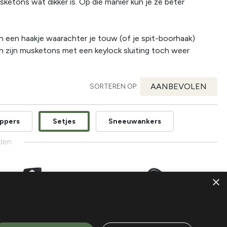
sketons wat dikker is. Op die manier kun je ze beter
ben een haakje waarachter je touw (of je spit-boorhaak)
an zijn musketons met een keylock sluiting toch weer
AANBEVOLEN
SORTEREN OP:
oppers
Setjes
Sneeuwankers
den
×