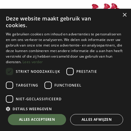
×
Deze website maakt gebruik van
cookies.
We gebruiken cookies om inhoud en advertenties te personaliseren
en om ons verkeer te analyseren. We delen ook informatie over uw
gebruik van onze site met onze advertentie- en analysepartners, die
deze kunnen combineren met andere informatie die u aan hen heeft
Nemo
MSR
verstrekt of die zij hebben verzameld door uw gebruik van hun
diensten.
Lees verder
SWEEPSTAKE (6-PACK)
CARBON CORE STAKE KIT (4
STAKES)
STRIKT NOODZAKELIJK
PRESTATIE
1 color(s) available
1 color(s) available
TARGETING
FUNCTIONEEL
€
29,95
€
48,95
NIET-GECLASSIFICEERD
DETAILS WEERGEVEN
ALLES ACCEPTEREN
ALLES AFWIJZEN