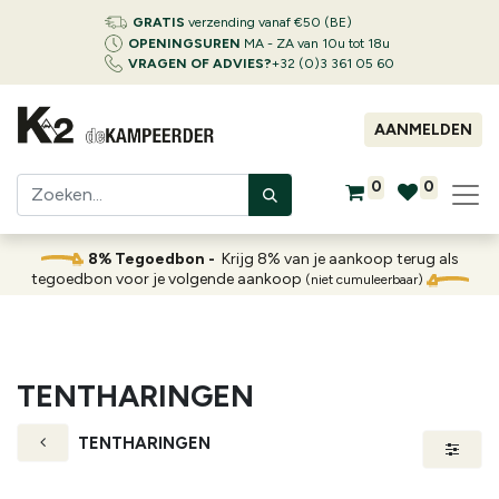
GRATIS
verzending vanaf €50 (BE)
OPENINGSUREN
MA - ZA van 10u tot 18u
VRAGEN OF ADVIES?
+32 (0)3 361 05 60
AANMELDEN
0
0
8% Tegoedbon -
Krijg 8% van je aankoop terug als
tegoedbon voor je volgende aankoop
(niet cumuleerbaar)
TENTHARINGEN
TENTHARINGEN