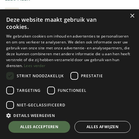
meerdaagse tochten waarbij je al het materiaal zelf draagt.
Hou er wel rekening mee dat de beschikbare ruimte vaak
1-PERSOONS TENTEN
×
Deze website maakt gebruik van
beperkt is. Wie graag wat extra plaats heeft voor een
cookies.
rugzak of materiaal, kan eventueel ook voor een
compacte 2-persoonstent kiezen.
We gebruiken cookies om inhoud en advertenties te personaliseren
en om ons verkeer te analyseren. We delen ook informatie over uw
gebruik van onze site met onze advertentie- en analysepartners, die
Graag nog meer informatie
deze kunnen combineren met andere informatie die u aan hen heeft
TENTEN KEUZEGIDS
verstrekt of die zij hebben verzameld door uw gebruik van hun
diensten.
Lees verder
STRIKT NOODZAKELIJK
PRESTATIE
Nieuw!
MSR
Nemo
TARGETING
FUNCTIONEEL
HUBBA HUBBA HD 1
DRAGONFLY OSMO BIKEPACK
1P
NIET-GECLASSIFICEERD
1 color(s) available
1 color(s) available
DETAILS WEERGEVEN
€
609,95
€
579,95
ALLES ACCEPTEREN
ALLES AFWIJZEN