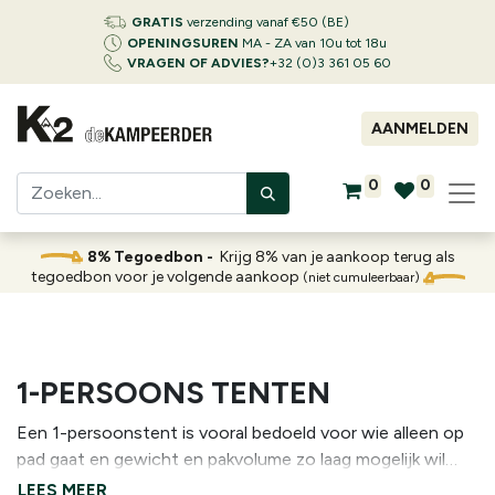
GRATIS
verzending vanaf €50 (BE)
OPENINGSUREN
MA - ZA van 10u tot 18u
VRAGEN OF ADVIES?
+32 (0)3 361 05 60
AANMELDEN
0
0
8% Tegoedbon -
Krijg 8% van je aankoop terug als
tegoedbon voor je volgende aankoop
(niet cumuleerbaar)
1-PERSOONS TENTEN
Een 1-persoonstent is vooral bedoeld voor wie alleen op
pad gaat en gewicht en pakvolume zo laag mogelijk wil
houden. Ideaal dus voor trektochten, fietsvakanties of