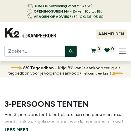
GRATIS
verzending vanaf €50 (BE)
OPENINGSUREN
MA - ZA van 10u tot 18u
VRAGEN OF ADVIES?
+32 (0)3 361 05 60
AANMELDEN
0
0
8% Tegoedbon -
Krijg 8% van je aankoop terug als
tegoedbon voor je volgende aankoop
(niet cumuleerbaar)
3-PERSOONS TENTEN
Een 3-persoonstent biedt plaats aan drie personen, maar
wordt ook vaak gekozen door twee kampeerders die wat
meer leef- en slaapruimte wensen. Ze zijn doorgaans