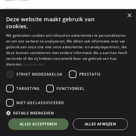
ruimer en comfortabeler dan een 2-persoonstent, maar
wegen uiteraard ook wat meer. Let bij je keuze op het
3-PERSOONS TENTEN
×
Deze website maakt gebruik van
aantal ingangen, de beschikbare bagageruimte en de
cookies.
hoogte van de tent. Zeker wanneer je meerdere dagen op
dezelfde plaats verblijft, kan wat extra ruimte een groot
We gebruiken cookies om inhoud en advertenties te personaliseren
verschil maken.
en om ons verkeer te analyseren. We delen ook informatie over uw
gebruik van onze site met onze advertentie- en analysepartners, die
deze kunnen combineren met andere informatie die u aan hen heeft
Graag nog meer informatie
verstrekt of die zij hebben verzameld door uw gebruik van hun
diensten.
Lees verder
TENTEN KEUZEGIDS
STRIKT NOODZAKELIJK
PRESTATIE
Nemo
Wechsel
TARGETING
FUNCTIONEEL
DAGGER OSMO RIDGE 3P
EXOGEN 3
NIET-GECLASSIFICEERD
1 color(s) available
1 color(s) available
€
699,95
€
699,95
DETAILS WEERGEVEN
ALLES ACCEPTEREN
ALLES AFWIJZEN