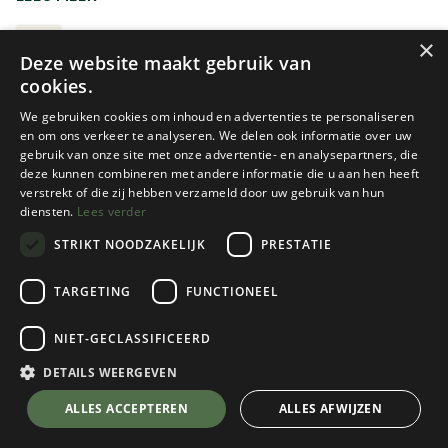
zaklamp, lantaarn of gaslantaarn. Let vooral op de
lichtsterkte, de brandduur, het gewicht en de manier
VERLICHTING
×
Deze website maakt gebruik van
waarop de lamp wordt gevoed.
cookies.
We gebruiken cookies om inhoud en advertenties te personaliseren
en om ons verkeer te analyseren. We delen ook informatie over uw
gebruik van onze site met onze advertentie- en analysepartners, die
deze kunnen combineren met andere informatie die u aan hen heeft
verstrekt of die zij hebben verzameld door uw gebruik van hun
diensten.
Lees verder
STRIKT NOODZAKELIJK
PRESTATIE
Nieuw!
Petzl
Petzl
TARGETING
FUNCTIONEEL
SWIFT LT
ACTIK 450
NIET-GECLASSIFICEERD
2 color(s) available
4 color(s) available
€
54,95
€
54,95
DETAILS WEERGEVEN
ALLES ACCEPTEREN
ALLES AFWIJZEN