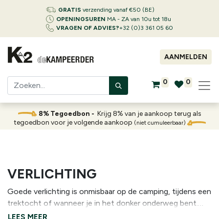
GRATIS
verzending vanaf €50 (BE)
OPENINGSUREN
MA - ZA van 10u tot 18u
VRAGEN OF ADVIES?
+32 (0)3 361 05 60
AANMELDEN
0
0
8% Tegoedbon -
Krijg 8% van je aankoop terug als
tegoedbon voor je volgende aankoop
(niet cumuleerbaar)
VERLICHTING
Goede verlichting is onmisbaar op de camping, tijdens een
trektocht of wanneer je in het donker onderweg bent.
Afhankelijk van het gebruik kies je voor een hoofdlamp,