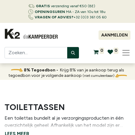
GRATIS
verzending vanaf €50 (BE)
OPENINGSUREN
MA - ZA van 10u tot 18u
VRAGEN OF ADVIES?
+32 (0)3 361 05 60
AANMELDEN
0
0
8% Tegoedbon -
Krijg 8% van je aankoop terug als
tegoedbon voor je volgende aankoop
(niet cumuleerbaar)
TOILETTASSEN
Een toilettas bundelt al je verzorgingsproducten in één
overzichtelijk geheel. Afhankelijk van het model zijn er
verschillende vakken, een ophanghaak of een