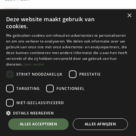
waterafstotende voering voorzien. Kies een compact
formaat voor korte trips of een ruimer model wanneer je
TOILETTASSEN
×
Deze website maakt gebruik van
langere tijd op reis gaat.
cookies.
We gebruiken cookies om inhoud en advertenties te personaliseren
en om ons verkeer te analyseren. We delen ook informatie over uw
gebruik van onze site met onze advertentie- en analysepartners, die
deze kunnen combineren met andere informatie die u aan hen heeft
verstrekt of die zij hebben verzameld door uw gebruik van hun
diensten.
Lees verder
STRIKT NOODZAKELIJK
PRESTATIE
Nieuw!
Nieuw!
Cotopaxi
Osprey
TARGETING
FUNCTIONEEL
NIDO ACCESSORY BAG
ULTRALIGHT PADDED
ORGANIZER
NIET-GECLASSIFICEERD
1 color(s) available
2 color(s) available
DETAILS WEERGEVEN
€
49,95
€
33,95
ALLES ACCEPTEREN
ALLES AFWIJZEN