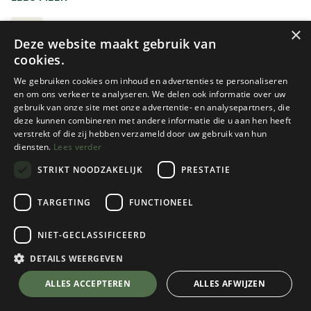
Dankzij de ruime opening kun je kleding en uitrusting
overzichtelijk inpakken en gemakkelijk terugvinden.
REISTASSEN
×
Deze website maakt gebruik van
Afhankelijk van het model draag je de tas aan de
cookies.
handgrepen, over de schouder of met verborgen
schouderriemen als rugzak.
We gebruiken cookies om inhoud en advertenties te personaliseren
en om ons verkeer te analyseren. We delen ook informatie over uw
gebruik van onze site met onze advertentie- en analysepartners, die
Reistassen bestaan in verschillende volumes en
deze kunnen combineren met andere informatie die u aan hen heeft
uitvoeringen. Sommige modellen zijn licht en compact,
verstrekt of die zij hebben verzameld door uw gebruik van hun
terwijl andere voorzien zijn van wieltjes, extra versteviging
diensten.
Lees verder
of afzonderlijke vakken voor schoenen en vuil materiaal.
STRIKT NOODZAKELIJK
PRESTATIE
Let bij je keuze vooral op de inhoud, het draagcomfort en
-29%
-49%
Promo!
Promo!
de manier waarop je de tas het vaakst zult vervoeren.
Eagle Creek
Eagle Creek
TARGETING
FUNCTIONEEL
TARMAC XE 2-WHEEL 95L
EXPANSE 2-WHEEL 105L
NIET-GECLASSIFICEERD
1 color(s) available
1 color(s) available
€
265,97
€
124,98
DETAILS WEERGEVEN
€
379,95
€
249,95
ALLES ACCEPTEREN
ALLES AFWIJZEN