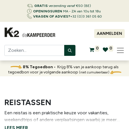
GRATIS
verzending vanaf €50 (BE)
OPENINGSUREN
MA - ZA van 10u tot 18u
VRAGEN OF ADVIES?
+32 (0)3 361 05 60
AANMELDEN
0
0
8% Tegoedbon -
Krijg 8% van je aankoop terug als
tegoedbon voor je volgende aankoop
(niet cumuleerbaar)
REISTASSEN
Een reistas is een praktische keuze voor vakanties,
weekendtrips of andere verplaatsingen waarbij je meer
materiaal wilt meenemen dan in een gewone rugzak.