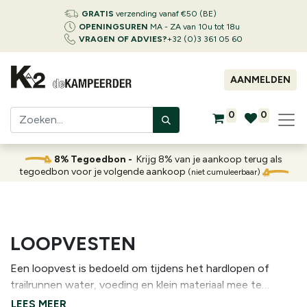
GRATIS
verzending vanaf €50 (BE)
OPENINGSUREN
MA - ZA van 10u tot 18u
VRAGEN OF ADVIES?
+32 (0)3 361 05 60
AANMELDEN
0
0
8% Tegoedbon -
Krijg 8% van je aankoop terug als
tegoedbon voor je volgende aankoop
(niet cumuleerbaar)
LOOPVESTEN
Een loopvest is bedoeld om tijdens het hardlopen of
trailrunnen water, voeding en klein materiaal mee te
nemen. Het sluit nauw aan rond het bovenlichaam en