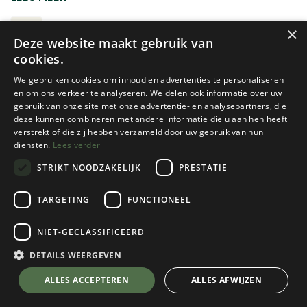
beweegt daardoor veel minder dan een klassieke rugzak.
Drinkflessen en kleine benodigdheden zitten vaak vooraan,
LOOPVESTEN
×
Deze website maakt gebruik van
zodat je ze onderweg gemakkelijk kunt bereiken.
cookies.
Loopvesten bestaan in verschillende volumes. Voor een
We gebruiken cookies om inhoud en advertenties te personaliseren
korte training heb je doorgaans weinig opbergruimte
en om ons verkeer te analyseren. We delen ook informatie over uw
gebruik van onze site met onze advertentie- en analysepartners, die
nodig, terwijl je tijdens een lange trail of ultraloop ook
deze kunnen combineren met andere informatie die u aan hen heeft
plaats wilt voor extra kleding, voeding en
verstrekt of die zij hebben verzameld door uw gebruik van hun
veiligheidsmateriaal. Let vooral op de pasvorm: een goed
diensten.
Lees verder
loopvest zit stevig, maar mag je ademhaling en
STRIKT NOODZAKELIJK
PRESTATIE
bewegingsvrijheid niet beperken.
RAB
NNormal
TARGETING
FUNCTIONEEL
Graag nog meer informatie over loopvesten?
VEIL 6L LIGHTWEIGHT
RACE VEST
RUNNING VEST
K2 ATELIER - ALLES OVER TRAILRUNNING
NIET-GECLASSIFICEERD
1 color(s) available
1 color(s) available
DETAILS WEERGEVEN
€
139,95
€
134,95
ALLES ACCEPTEREN
ALLES AFWIJZEN