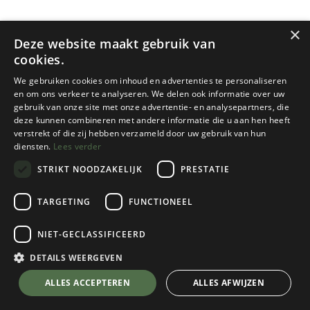
×
Deze website maakt gebruik van
cookies.
We gebruiken cookies om inhoud en advertenties te personaliseren
en om ons verkeer te analyseren. We delen ook informatie over uw
gebruik van onze site met onze advertentie- en analysepartners, die
deze kunnen combineren met andere informatie die u aan hen heeft
Thermarest
Sea To Summit
verstrekt of die zij hebben verzameld door uw gebruik van hun
diensten.
Lees verder
MATTRESS LOOP KIT
MAT COUPLER KIT LOOPS
STRIKT NOODZAKELIJK
PRESTATIE
1 color(s) available
1 color(s) available
€
11,95
€
9,95
TARGETING
FUNCTIONEEL
NIET-GECLASSIFICEERD
DETAILS WEERGEVEN
ALLES ACCEPTEREN
ALLES AFWIJZEN