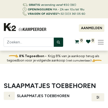
GRATIS
verzending vanaf €50 (BE)
OPENINGSUREN
MA - ZA van 10u tot 18u
VRAGEN OF ADVIES?
+32 (0)3 361 05 60
AANMELDEN
0
0
8% Tegoedbon -
Krijg 8% van je aankoop terug als
tegoedbon voor je volgende aankoop
(niet cumuleerbaar)
SLAAPMATJES TOEBEHOREN
SLAAPMATJES TOEBEHOREN