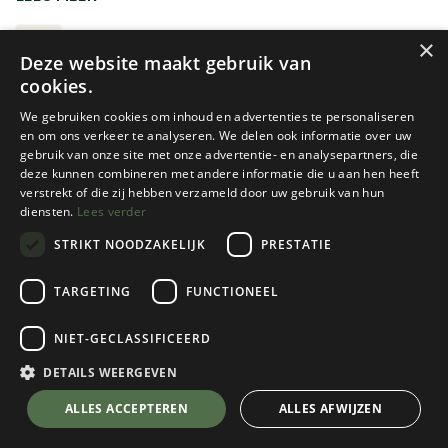
dat je toestel zich tijdens je tocht in de 'zend-modus'
bevindt. En check voor vertrek met een toestel in de
LAWINEBIEPERS
×
Deze website maakt gebruik van
'zoek-modus' of alle andere toestellen elk apart effectief
cookies.
gedetecteerd worden. Moest je de pech hebben dat een
deel van je groep onder een lawine terecht komt, dan
We gebruiken cookies om inhoud en advertenties te personaliseren
probeer je ze te zoeken met de 'zoek-modus'. Eens
en om ons verkeer te analyseren. We delen ook informatie over uw
gebruik van onze site met onze advertentie- en analysepartners, die
gelokaliseerd, zoek je verder met behulp van je sonde en
deze kunnen combineren met andere informatie die u aan hen heeft
schop. De Klim- en Bergsportfederatie biedt hiervoor
verstrekt of die zij hebben verzameld door uw gebruik van hun
jaarlijks meerdere cursussen aan.
diensten.
Lees verder
STRIKT NOODZAKELIJK
PRESTATIE
Nieuw!
Mammut
Mammut
TARGETING
FUNCTIONEEL
BARRYVOX 2 TOUR 280
BARRYVOX 2
PACKAGE
NIET-GECLASSIFICEERD
1 color(s) available
1 color(s) available
DETAILS WEERGEVEN
€
509,95
€
379,95
ALLES ACCEPTEREN
ALLES AFWIJZEN