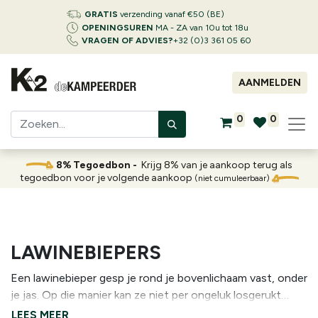
GRATIS
verzending vanaf €50 (BE)
OPENINGSUREN
MA - ZA van 10u tot 18u
VRAGEN OF ADVIES?
+32 (0)3 361 05 60
AANMELDEN
0
0
8% Tegoedbon -
Krijg 8% van je aankoop terug als
tegoedbon voor je volgende aankoop
(niet cumuleerbaar)
LAWINEBIEPERS
Een lawinebieper gesp je rond je bovenlichaam vast, onder
je jas. Op die manier kan ze niet per ongeluk losgerukt
worden als je zelf in een lawine zou belanden. Zorg ervoor