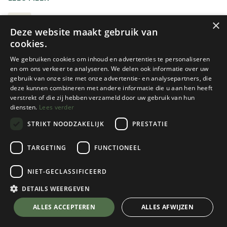
kunnen ze zelfs eens in de Hoge Venen van pas komen.
Iets verder van huis zijn de Vogezen, de Jura en het
SNEEUWRAKETTEN
×
Deze website maakt gebruik van
Zwarte Woud de eerste geschikte plaatsen om te
cookies.
genieten van wat winters wandelplezier.
We gebruiken cookies om inhoud en advertenties te personaliseren
en om ons verkeer te analyseren. We delen ook informatie over uw
gebruik van onze site met onze advertentie- en analysepartners, die
deze kunnen combineren met andere informatie die u aan hen heeft
verstrekt of die zij hebben verzameld door uw gebruik van hun
diensten.
Lees verder
STRIKT NOODZAKELIJK
PRESTATIE
Onze keuze
MSR
MSR
TARGETING
FUNCTIONEEL
LIGHTNING ASCENT M25
REVO EXPLORE M25
NIET-GECLASSIFICEERD
1 color(s) available
2 color(s) available
€
369,95
€
279,95
DETAILS WEERGEVEN
ALLES ACCEPTEREN
ALLES AFWIJZEN