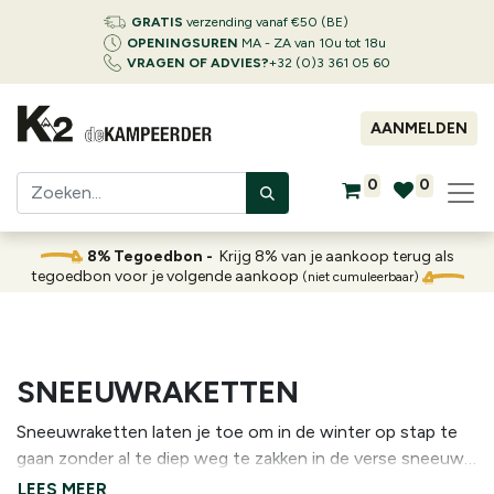
GRATIS
verzending vanaf €50 (BE)
OPENINGSUREN
MA - ZA van 10u tot 18u
VRAGEN OF ADVIES?
+32 (0)3 361 05 60
AANMELDEN
0
0
8% Tegoedbon -
Krijg 8% van je aankoop terug als
tegoedbon voor je volgende aankoop
(niet cumuleerbaar)
SNEEUWRAKETTEN
Sneeuwraketten laten je toe om in de winter op stap te
gaan zonder al te diep weg te zakken in de verse sneeuw.
Ze vergroten immers je draagoppervlak. Om de zoveel jaar