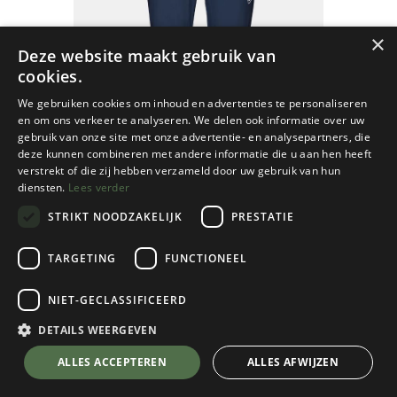
×
Deze website maakt gebruik van
cookies.
We gebruiken cookies om inhoud en advertenties te personaliseren
en om ons verkeer te analyseren. We delen ook informatie over uw
gebruik van onze site met onze advertentie- en analysepartners, die
deze kunnen combineren met andere informatie die u aan hen heeft
verstrekt of die zij hebben verzameld door uw gebruik van hun
diensten.
Lees verder
STRIKT NOODZAKELIJK
PRESTATIE
TARGETING
FUNCTIONEEL
NIET-GECLASSIFICEERD
Mammut
Courmayeur SO Pants Dames
DETAILS WEERGEVEN
Marine
💬 Stel je vraag over dit product via WhatsApp
ALLES ACCEPTEREN
ALLES AFWIJZEN
Kies een maat