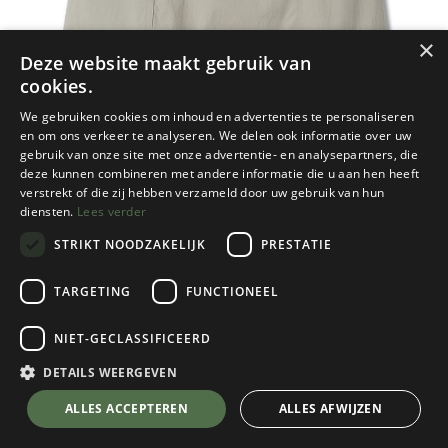
×
Deze website maakt gebruik van
cookies.
We gebruiken cookies om inhoud en advertenties te personaliseren
en om ons verkeer te analyseren. We delen ook informatie over uw
gebruik van onze site met onze advertentie- en analysepartners, die
deze kunnen combineren met andere informatie die u aan hen heeft
verstrekt of die zij hebben verzameld door uw gebruik van hun
diensten.
Lees verder
STRIKT NOODZAKELIJK
PRESTATIE
TARGETING
FUNCTIONEEL
NIET-GECLASSIFICEERD
Royal Robbins
Discovery III Skort Dames
DETAILS WEERGEVEN
Sandstone
💬 Stel je vraag over dit product via WhatsApp
ALLES ACCEPTEREN
ALLES AFWIJZEN
Kies een maat