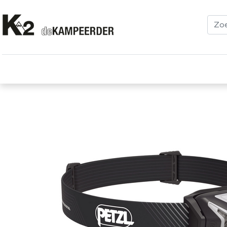
Kleding
Schoenen
Klimmen
Tenten
Uitrusting