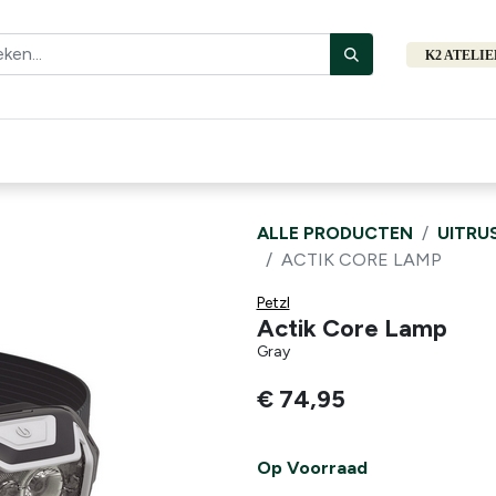
K2 ATELI
Fiets
Bibliotheek
Merken
Cadeautips
Hers
ALLE PRODUCTEN
UITRU
ACTIK CORE LAMP
Petzl
Actik Core Lamp
Gray
€
74,95
Op Voorraad