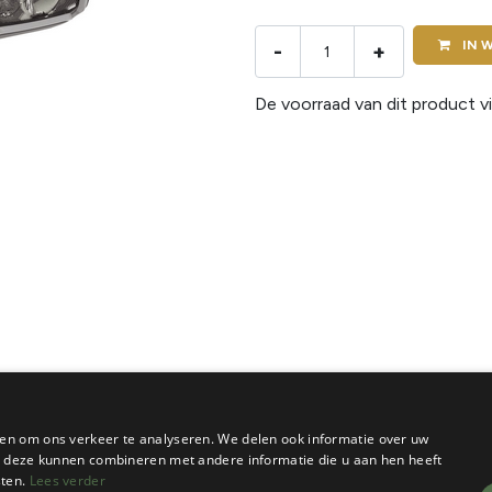
IN
W
-
+
De voorraad van dit product vi
en om ons verkeer te analyseren. We delen ook informatie over uw
ie deze kunnen combineren met andere informatie die u aan hen heeft
sten.
Lees verder