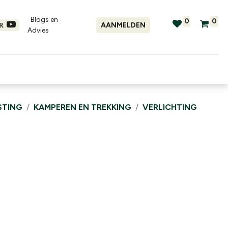
Blogs en
0
0
AANMELDEN
ER
Advies​
tellingen
Verhuur
Promo's
STING
KAMPEREN EN TREKKING
VERLICHTING