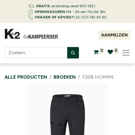
GRATIS
verzending vanaf €50 (BE)
OPENINGSUREN
MA - ZA van 10u tot 18u
VRAGEN OF ADVIES?
+32 (0)3 361 05 60
AANMELDEN
0
0
ALLE PRODUCTEN
BROEKEN
F208 HOMME