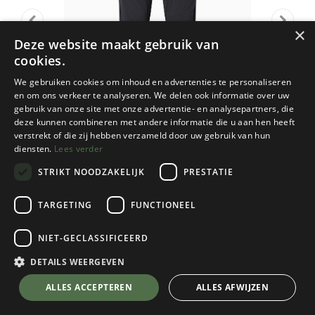
×
Deze website maakt gebruik van
cookies.
We gebruiken cookies om inhoud en advertenties te personaliseren
en om ons verkeer te analyseren. We delen ook informatie over uw
gebruik van onze site met onze advertentie- en analysepartners, die
deze kunnen combineren met andere informatie die u aan hen heeft
verstrekt of die zij hebben verzameld door uw gebruik van hun
diensten.
Lees verder
STRIKT NOODZAKELIJK
PRESTATIE
TARGETING
FUNCTIONEEL
Looking For Wild
NIET-GECLASSIFICEERD
F208 Homme
Black
DETAILS WEERGEVEN
Kies een maat
💬 Stel je vraag over dit product via WhatsApp
ALLES ACCEPTEREN
ALLES AFWIJZEN
Kies een kleur