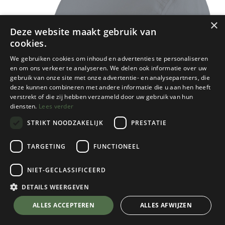
×
Deze website maakt gebruik van
cookies.
We gebruiken cookies om inhoud en advertenties te personaliseren
en om ons verkeer te analyseren. We delen ook informatie over uw
gebruik van onze site met onze advertentie- en analysepartners, die
deze kunnen combineren met andere informatie die u aan hen heeft
verstrekt of die zij hebben verzameld door uw gebruik van hun
diensten.
Lees verder
STRIKT NOODZAKELIJK
PRESTATIE
TARGETING
FUNCTIONEEL
NIET-GECLASSIFICEERD
Fjallraven
Abisko Hike Lite Cap
DETAILS WEERGEVEN
Dark Navy
💬 Stel je vraag over dit product via WhatsApp
ALLES ACCEPTEREN
ALLES AFWIJZEN
€
44,95