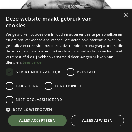
×
Deze website maakt gebruik van
cookies.
We gebruiken cookies om inhoud en advertenties te personaliseren
en om ons verkeer te analyseren. We delen ook informatie over uw
gebruik van onze site met onze advertentie- en analysepartners, die
deze kunnen combineren met andere informatie die u aan hen heeft
verstrekt of die zij hebben verzameld door uw gebruik van hun
diensten.
Lees verder
STRIKT NOODZAKELIJK
PRESTATIE
TARGETING
FUNCTIONEEL
Metolius
NIET-GECLASSIFICEERD
Foundry Training Board Black
DETAILS WEERGEVEN
Dit product heeft geen geldige combinatie.
ALLES ACCEPTEREN
ALLES AFWIJZEN