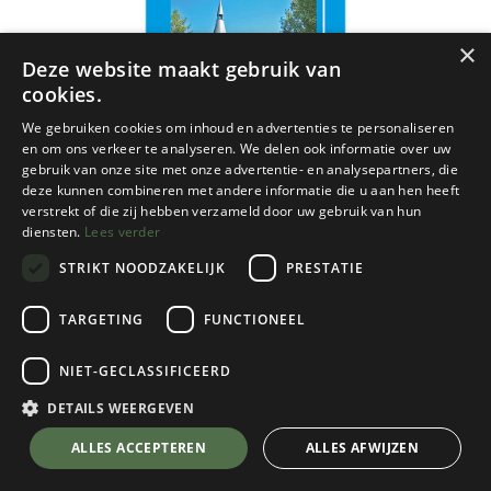
×
Deze website maakt gebruik van
cookies.
We gebruiken cookies om inhoud en advertenties te personaliseren
en om ons verkeer te analyseren. We delen ook informatie over uw
gebruik van onze site met onze advertentie- en analysepartners, die
deze kunnen combineren met andere informatie die u aan hen heeft
verstrekt of die zij hebben verzameld door uw gebruik van hun
diensten.
Lees verder
STRIKT NOODZAKELIJK
PRESTATIE
TARGETING
FUNCTIONEEL
NIET-GECLASSIFICEERD
ACT
Dudelange - Clemency gps R9 - 1/20
DETAILS WEERGEVEN
€
8,90
💬 Stel je vraag over dit product via WhatsApp
ALLES ACCEPTEREN
ALLES AFWIJZEN