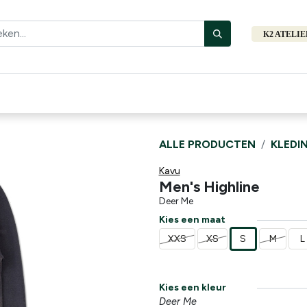
K2 ATELI
Fiets
Bibliotheek
Merken
Cadeautips
Hers
ALLE PRODUCTEN
KLEDI
Kavu
Men's Highline
Deer Me
Kies een maat
XXS
XS
S
M
L
Kies een kleur
Deer Me