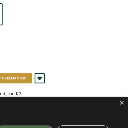
INKELMANDJE
nd je in
K2
×