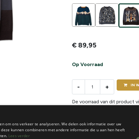
€
89,95
Op Voorraad
IN
W
-
+
De voorraad van dit product vi
en om ons verkeer te analyseren. We delen ook informatie over uw
ie deze kunnen combineren met andere informatie die u aan hen heeft
sten.
Lees verder