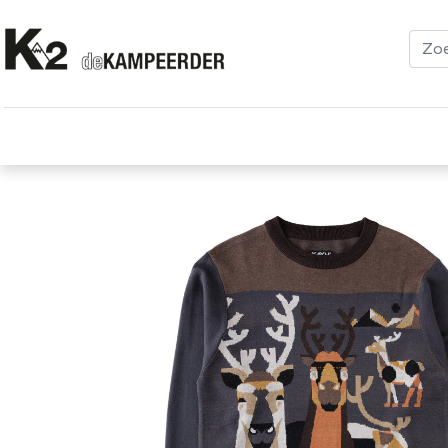
Kleding
Schoenen
Klimmen
Tenten
Uitrusting