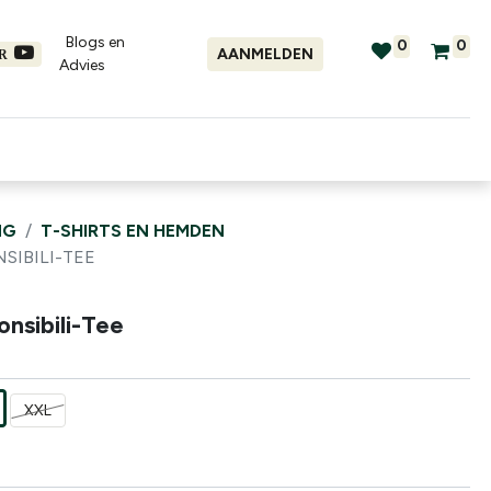
Blogs en
0
0
AANMELDEN
ER
Advies​
tellingen
Verhuur
Promo's
NG
T-SHIRTS EN HEMDEN
SIBILI-TEE
nsibili-Tee
XXL