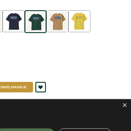
INKELMANDJE
nd je in
K2
×