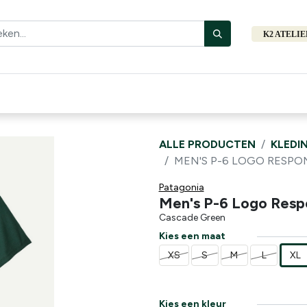
K2 ATELI
Fiets
Bibliotheek
Merken
Cadeautips
Hers
ALLE PRODUCTEN
KLEDI
MEN'S P-6 LOGO RESPON
Patagonia
Men's P-6 Logo Respo
Cascade Green
Kies een maat
XS
S
M
L
XL
Kies een kleur