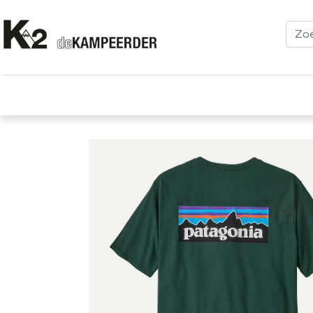
Kleding
Schoenen
Klimmen
Tenten
Uitrusting