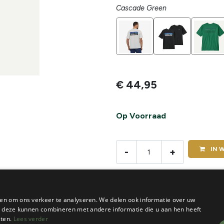
Cascade Green
€
44,95
Op Voorraad
IN
W
-
+
De voorraad van dit product vi
en om ons verkeer te analyseren. We delen ook informatie over uw
ie deze kunnen combineren met andere informatie die u aan hen heeft
sten.
Lees verder