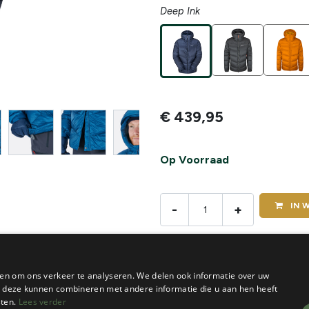
Deep Ink
€
439,95
Op Voorraad
IN
W
-
+
De voorraad van dit product vi
en om ons verkeer te analyseren. We delen ook informatie over uw
ie deze kunnen combineren met andere informatie die u aan hen heeft
sten.
Lees verder