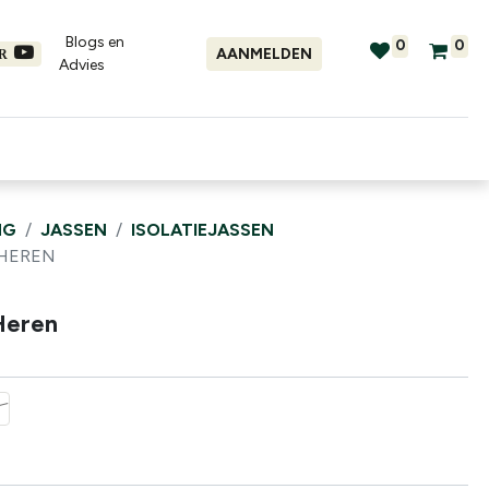
Blogs en
0
0
AANMELDEN
ER
Advies​
tellingen
Verhuur
Promo's
NG
JASSEN
ISOLATIEJASSEN
 HEREN
Heren