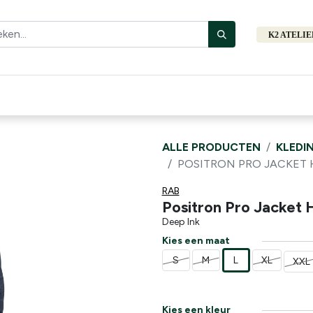
K2 ATELI
Fiets
Bibliotheek
Merken
Cadeautips
Hers
ALLE PRODUCTEN
KLEDI
POSITRON PRO JACKET
RAB
Positron Pro Jacket 
Deep Ink
Kies een maat
S
M
L
XL
XXL
Kies een kleur