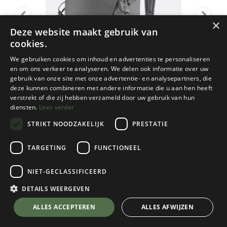
×
Deze website maakt gebruik van
cookies.
We gebruiken cookies om inhoud en advertenties te personaliseren
en om ons verkeer te analyseren. We delen ook informatie over uw
gebruik van onze site met onze advertentie- en analysepartners, die
deze kunnen combineren met andere informatie die u aan hen heeft
verstrekt of die zij hebben verzameld door uw gebruik van hun
diensten.
Lees verder
STRIKT NOODZAKELIJK
PRESTATIE
TARGETING
FUNCTIONEEL
RAB
NIET-GECLASSIFICEERD
Aeon 20
Iron Grey
DETAILS WEERGEVEN
Kies een kleur
💬 Stel je vraag over dit product via WhatsApp
ALLES ACCEPTEREN
ALLES AFWIJZEN
Iron Grey