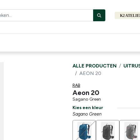
K2 ATELI
Fiets
Bibliotheek
Merken
Cadeautips
Hers
ALLE PRODUCTEN
UITRU
AEON 20
RAB
Aeon 20
Sagano Green
Kies een kleur
Sagano Green