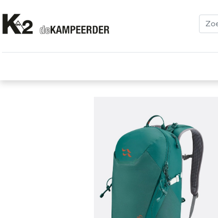
Kleding
Schoenen
Klimmen
Tenten
Uitrusting