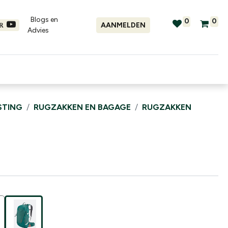
Blogs en
0
0
AANMELDEN
ER
Advies​
tellingen
Verhuur
Promo's
STING
RUGZAKKEN EN BAGAGE
RUGZAKKEN