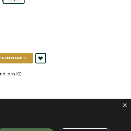
INKELMANDJE
nd je in
K2
×