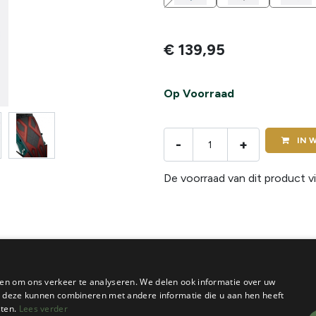
€
139,95
Op Voorraad
IN
W
-
+
De voorraad van dit product vi
en om ons verkeer te analyseren. We delen ook informatie over uw
ie deze kunnen combineren met andere informatie die u aan hen heeft
sten.
Lees verder