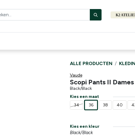
K2 ATELI
Fiets
Bibliotheek
Merken
Cadeautips
Hers
ALLE PRODUCTEN
KLEDI
Vaude
Scopi Pants II Dames
Black/Black
Kies een maat
34
36
38
40
4
Kies een kleur
Black/Black