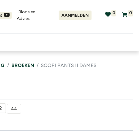
Blogs en
0
0
AANMELDEN
ER
Advies​
tellingen
Verhuur
Promo's
NG
BROEKEN
SCOPI PANTS II DAMES
2
44