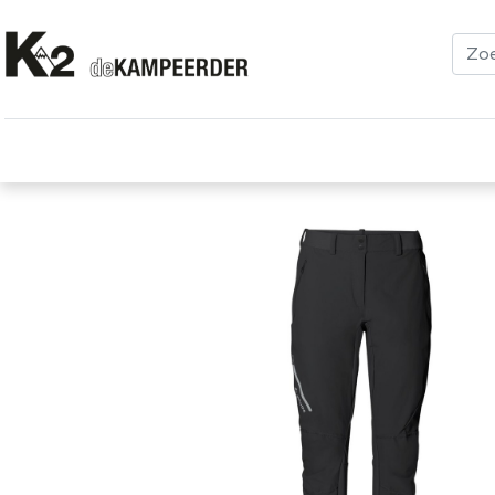
Kleding
Schoenen
Klimmen
Tenten
Uitrusting