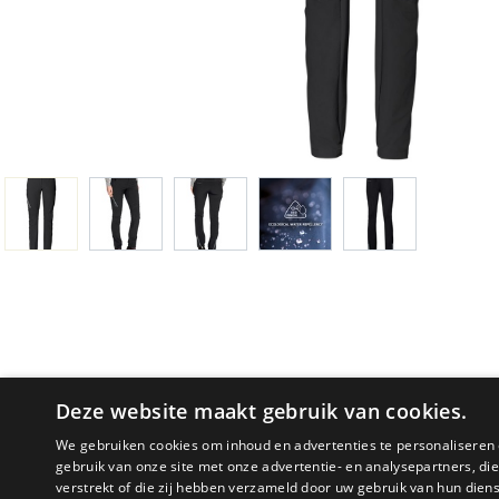
Deze website maakt gebruik van cookies.
We gebruiken cookies om inhoud en advertenties te personaliseren 
gebruik van onze site met onze advertentie- en analysepartners, d
verstrekt of die zij hebben verzameld door uw gebruik van hun dien