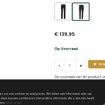
€
139,95
Op Voorraad
IN
W
-
+
De voorraad van dit product vi
en om ons verkeer te analyseren. We delen ook informatie over uw
ie deze kunnen combineren met andere informatie die u aan hen heeft
sten.
Lees verder