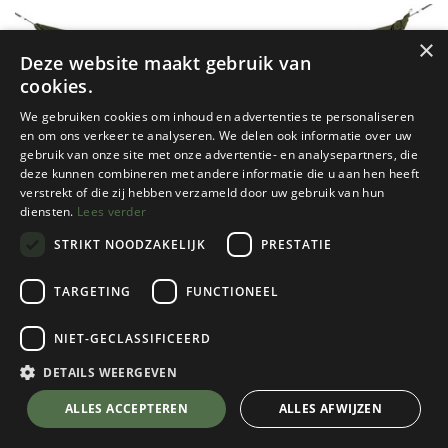
×
Deze website maakt gebruik van
cookies.
We gebruiken cookies om inhoud en advertenties te personaliseren
en om ons verkeer te analyseren. We delen ook informatie over uw
gebruik van onze site met onze advertentie- en analysepartners, die
deze kunnen combineren met andere informatie die u aan hen heeft
verstrekt of die zij hebben verzameld door uw gebruik van hun
diensten.
Lees verder
STRIKT NOODZAKELIJK
PRESTATIE
TARGETING
FUNCTIONEEL
NIET-GECLASSIFICEERD
Ticket To The Moon
1-Persoons Hangmat Compact Single
DETAILS WEERGEVEN
(320 x 155 cm)
💬 Stel je vraag over dit product via WhatsApp
ALLES ACCEPTEREN
ALLES AFWIJZEN
Army Green
Kies een kleur