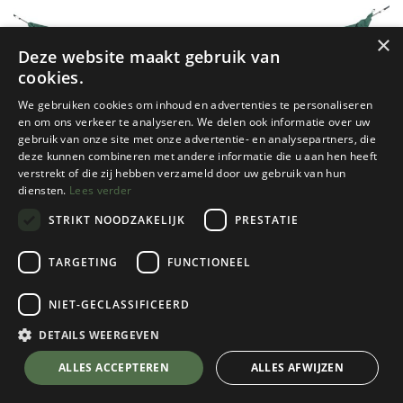
×
Deze website maakt gebruik van
cookies.
We gebruiken cookies om inhoud en advertenties te personaliseren
en om ons verkeer te analyseren. We delen ook informatie over uw
gebruik van onze site met onze advertentie- en analysepartners, die
deze kunnen combineren met andere informatie die u aan hen heeft
verstrekt of die zij hebben verzameld door uw gebruik van hun
diensten.
Lees verder
STRIKT NOODZAKELIJK
PRESTATIE
TARGETING
FUNCTIONEEL
NIET-GECLASSIFICEERD
Ticket To The Moon
1-Persoons Hangmat Compact Single
DETAILS WEERGEVEN
(320 x 155 cm)
💬 Stel je vraag over dit product via WhatsApp
ALLES ACCEPTEREN
ALLES AFWIJZEN
Petrol Green
Kies een kleur