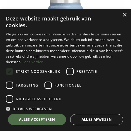
×
Deze website maakt gebruik van
cookies.
We gebruiken cookies om inhoud en advertenties te personaliseren
en om ons verkeer te analyseren. We delen ook informatie over uw
gebruik van onze site met onze advertentie- en analysepartners, die
deze kunnen combineren met andere informatie die u aan hen heeft
verstrekt of die zij hebben verzameld door uw gebruik van hun
diensten.
Lees verder
STRIKT NOODZAKELIJK
PRESTATIE
TARGETING
FUNCTIONEEL
NIET-GECLASSIFICEERD
Hydro Flask
200 ml Micro Hydro
DETAILS WEERGEVEN
Harbor Blue
💬 Stel je vraag over dit product via WhatsApp
ALLES ACCEPTEREN
ALLES AFWIJZEN
€
19,95