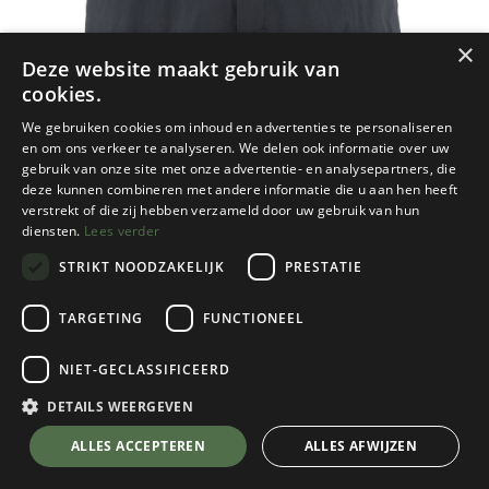
×
Deze website maakt gebruik van
cookies.
We gebruiken cookies om inhoud en advertenties te personaliseren
en om ons verkeer te analyseren. We delen ook informatie over uw
gebruik van onze site met onze advertentie- en analysepartners, die
deze kunnen combineren met andere informatie die u aan hen heeft
verstrekt of die zij hebben verzameld door uw gebruik van hun
diensten.
Lees verder
STRIKT NOODZAKELIJK
PRESTATIE
TARGETING
FUNCTIONEEL
NIET-GECLASSIFICEERD
Fjallraven
Travellers MT Shorts Heren
DETAILS WEERGEVEN
Dark Navy
💬 Stel je vraag over dit product via WhatsApp
ALLES ACCEPTEREN
ALLES AFWIJZEN
Kies een maat