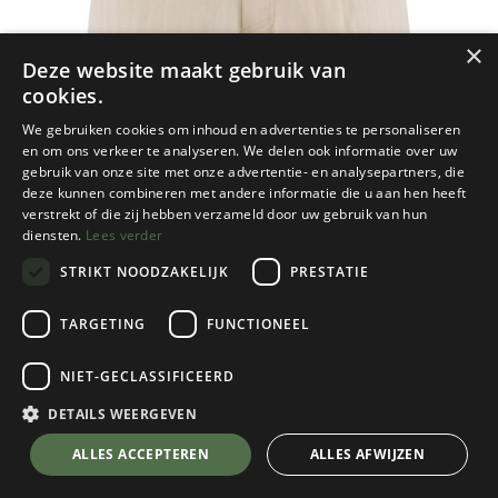
×
Deze website maakt gebruik van
cookies.
We gebruiken cookies om inhoud en advertenties te personaliseren
en om ons verkeer te analyseren. We delen ook informatie over uw
gebruik van onze site met onze advertentie- en analysepartners, die
deze kunnen combineren met andere informatie die u aan hen heeft
verstrekt of die zij hebben verzameld door uw gebruik van hun
diensten.
Lees verder
STRIKT NOODZAKELIJK
PRESTATIE
TARGETING
FUNCTIONEEL
NIET-GECLASSIFICEERD
Fjallraven
Travellers MT Shorts Heren
DETAILS WEERGEVEN
Light Beige
💬 Stel je vraag over dit product via WhatsApp
ALLES ACCEPTEREN
ALLES AFWIJZEN
Kies een maat