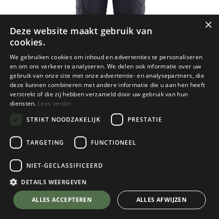
×
Deze website maakt gebruik van
cookies.
We gebruiken cookies om inhoud en advertenties te personaliseren
en om ons verkeer te analyseren. We delen ook informatie over uw
gebruik van onze site met onze advertentie- en analysepartners, die
deze kunnen combineren met andere informatie die u aan hen heeft
verstrekt of die zij hebben verzameld door uw gebruik van hun
diensten.
Lees verder
STRIKT NOODZAKELIJK
PRESTATIE
TARGETING
FUNCTIONEEL
NIET-GECLASSIFICEERD
Fjallraven
Travellers MT Trousers Heren
DETAILS WEERGEVEN
Dark Navy
💬 Stel je vraag over dit product via WhatsApp
ALLES ACCEPTEREN
ALLES AFWIJZEN
Kies een maat