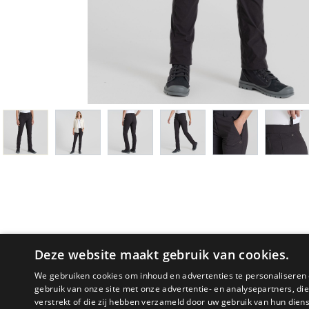
Deze website maakt gebruik van cookies.
We gebruiken cookies om inhoud en advertenties te personaliseren 
gebruik van onze site met onze advertentie- en analysepartners, d
verstrekt of die zij hebben verzameld door uw gebruik van hun dien