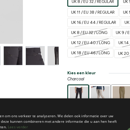
UK 8 / EU 32 / REGULAR
UK 
UK 11 / EU 38 / REGULAR
UK 
UK 16 / EU 44 / REGULAR
UK
UK 8 / EU 32 / LONG
UK 9 / 
UK 12 / EU 40 / LONG
UK 14 
UK 18 / EU 46 / LONG
UK 20 
Kies een kleur
Charcoal
en om ons verkeer te analyseren. We delen ook informatie over uw
ie deze kunnen combineren met andere informatie die u aan hen heeft
€
119,95
sten.
Lees verder