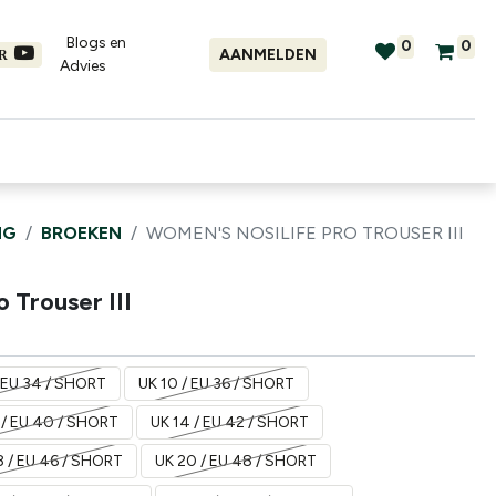
Blogs en
0
0
AANMELDEN
ER
Advies​
tellingen
Verhuur
Promo's
NG
BROEKEN
WOMEN'S NOSILIFE PRO TROUSER III
 Trouser III
/ EU 34 / SHORT
UK 10 / EU 36 / SHORT
 / EU 40 / SHORT
UK 14 / EU 42 / SHORT
8 / EU 46 / SHORT
UK 20 / EU 48 / SHORT