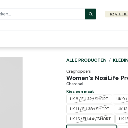
K2 ATELI
Fiets
Bibliotheek
Merken
Cadeautips
Hers
ALLE PRODUCTEN
KLEDI
Craghoppers
Women's NosiLife Pro
Charcoal
Kies een maat
UK 8 / EU 32 / SHORT
UK 9 
UK 11 / EU 38 / SHORT
UK 12
UK 16 / EU 44 / SHORT
UK 1