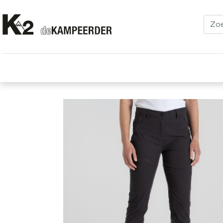
Kleding
Schoenen
Klimmen
Tenten
Uitrusting