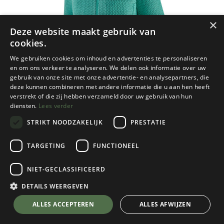
×
Deze website maakt gebruik van
cookies.
We gebruiken cookies om inhoud en advertenties te personaliseren
en om ons verkeer te analyseren. We delen ook informatie over uw
gebruik van onze site met onze advertentie- en analysepartners, die
deze kunnen combineren met andere informatie die u aan hen heeft
verstrekt of die zij hebben verzameld door uw gebruik van hun
diensten.
Lees verder
STRIKT NOODZAKELIJK
PRESTATIE
TARGETING
FUNCTIONEEL
NIET-GECLASSIFICEERD
Patagonia
Women's R1 Air Zip Neck
DETAILS WEERGEVEN
Fresh Teal
💬 Stel je vraag over dit product via WhatsApp
ALLES ACCEPTEREN
ALLES AFWIJZEN
Kies een maat