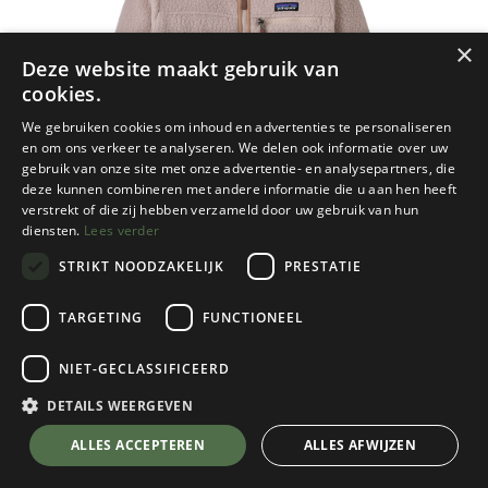
×
Deze website maakt gebruik van
cookies.
We gebruiken cookies om inhoud en advertenties te personaliseren
en om ons verkeer te analyseren. We delen ook informatie over uw
gebruik van onze site met onze advertentie- en analysepartners, die
deze kunnen combineren met andere informatie die u aan hen heeft
verstrekt of die zij hebben verzameld door uw gebruik van hun
diensten.
Lees verder
STRIKT NOODZAKELIJK
PRESTATIE
TARGETING
FUNCTIONEEL
NIET-GECLASSIFICEERD
Patagonia
Women's Retro Pile Hoody
DETAILS WEERGEVEN
Shroom Taupe
💬 Stel je vraag over dit product via WhatsApp
ALLES ACCEPTEREN
ALLES AFWIJZEN
Kies een maat