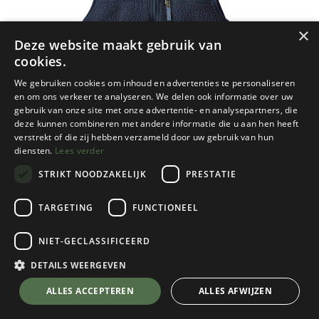
×
Deze website maakt gebruik van
cookies.
We gebruiken cookies om inhoud en advertenties te personaliseren
en om ons verkeer te analyseren. We delen ook informatie over uw
gebruik van onze site met onze advertentie- en analysepartners, die
deze kunnen combineren met andere informatie die u aan hen heeft
verstrekt of die zij hebben verzameld door uw gebruik van hun
diensten.
Lees verder
STRIKT NOODZAKELIJK
PRESTATIE
TARGETING
FUNCTIONEEL
NIET-GECLASSIFICEERD
Patagonia
Women's Retro Pile Vest
DETAILS WEERGEVEN
New Navy
💬 Stel je vraag over dit product via WhatsApp
ALLES ACCEPTEREN
ALLES AFWIJZEN
Kies een maat