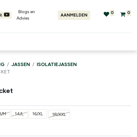
Blogs en
0
0
AANMELDEN
ER
Advies​
tellingen
Verhuur
Promo's
NG
JASSEN
ISOLATIEJASSEN
CKET
cket
2/M
14/L
16/XL
18/XXL