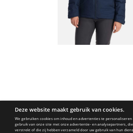
Deze website maakt gebruik van cookies.
We gebruiken cookies om inhoud en advertenties te personaliseren 
gebruik van onze site met onze advertentie- en analysepartners, d
verstrekt of die zij hebben verzameld door uw gebruik van hun dien