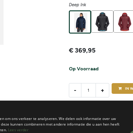
Deep Ink
€
369,95
Op Voorraad
IN
W
-
+
De voorraad van dit product vi
en om ons verkeer te analyseren. We delen ook informatie over uw
ie deze kunnen combineren met andere informatie die u aan hen heeft
sten.
Lees verder