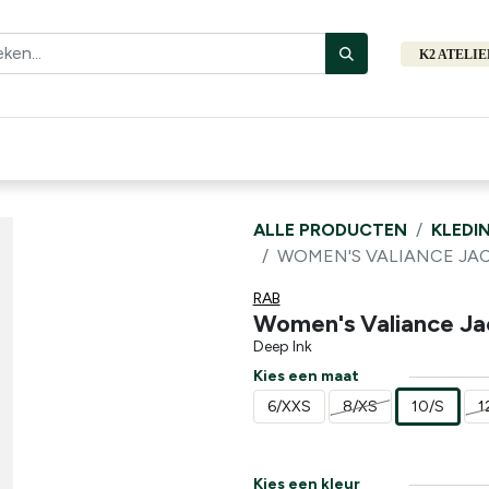
K2 ATELI
Fiets
Bibliotheek
Merken
Cadeautips
Hers
ALLE PRODUCTEN
KLEDI
WOMEN'S VALIANCE JA
RAB
Women's Valiance Ja
Deep Ink
Kies een maat
6/XXS
8/XS
10/S
1
Kies een kleur