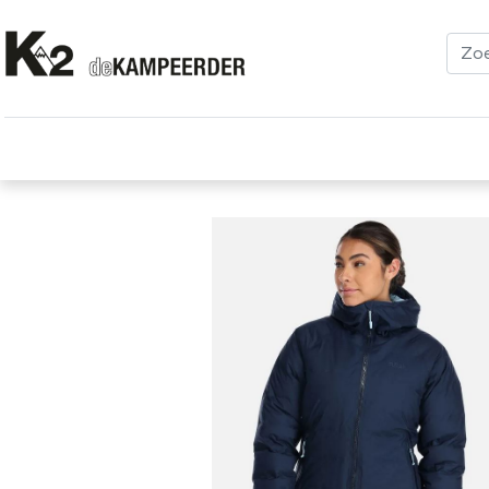
Kleding
Schoenen
Klimmen
Tenten
Uitrusting