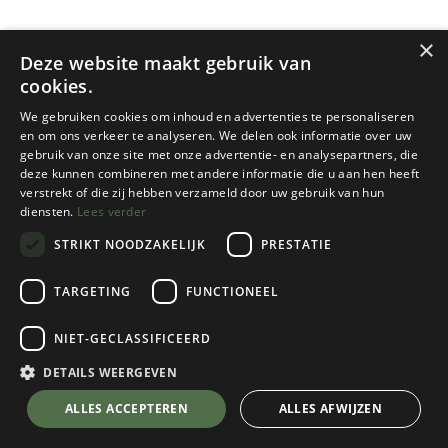
×
Deze website maakt gebruik van
cookies.
ALLE
We gebruiken cookies om inhoud en advertenties te personaliseren
en om ons verkeer te analyseren. We delen ook informatie over uw
Alpinisme
Bikepacking & fietsen
gebruik van onze site met onze advertentie- en analysepartners, die
deze kunnen combineren met andere informatie die u aan hen heeft
verstrekt of die zij hebben verzameld door uw gebruik van hun
Familievakantie
Gear
diensten.
Lees verder
STRIKT NOODZAKELIJK
PRESTATIE
Highlining & slacklining
Hoge Noorden
TARGETING
FUNCTIONEEL
K2 Ambassadeurs
K2 Atelier
Kamperen
NIET-GECLASSIFICEERD
Klimmen & boulderen
Microavontuur
DETAILS WEERGEVEN
ALLES ACCEPTEREN
ALLES AFWIJZEN
Tentenshow
Trailrunning
Trekking